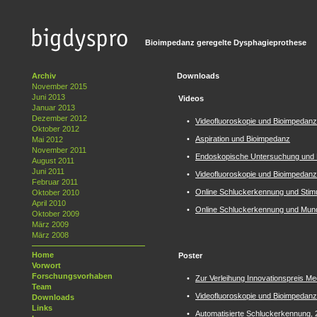
Bioimpedanz geregelte Dysphagieprothese
Archiv
Downloads
November 2015
Juni 2013
Videos
Januar 2013
Dezember 2012
•
Videofluoroskopie und Bioimpedanz
Oktober 2012
•
Aspiration und Bioimpedanz
Mai 2012
November 2011
•
Endoskopische Untersuchung und 
August 2011
Juni 2011
•
Videofluoroskopie und Bioimpedanz 
Februar 2011
•
Online Schluckerkennung und Stimu
Oktober 2010
April 2010
•
Online Schluckerkennung und Mundb
Oktober 2009
März 2009
März 2008
Home
Poster
Vorwort
Forschungsvorhaben
•
Zur Verleihung Innovationspreis Me
Team
•
Videofluoroskopie und Bioimpedanz
Downloads
Links
•
Automatisierte Schluckerkennung,