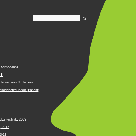
Bioimpedanz
II
lation beim Schlucken
odenstimulation (Patient)
dizintechnik, 2009
, 2012
 2012