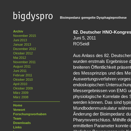
Bioimpedanz geregelte Dysphagieprothese
Archiv
82. Deutscher HNO-Kongres
November 2015
Juni 5, 2011
Juni 2013
ROSeidl
Januar 2013
Dezember 2012
Oktober 2012
Aus Anlass des 82. Deutsche
Mai 2012
wurden erstmals Ergebnisse 
November 2011
August 2011
breiteren Öffentlichkeit präsen
Juni 2011
des Messprinzips und des Me
Februar 2011
Auswertungsverfahren vorgeste
Oktober 2010
April 2010
endoskopischen Untersuchung
Oktober 2009
Messergebnissen von EMG un
März 2009
physiologische Korrelate des
März 2008
werden können. Das sind typi
Home
Mundbodenmuskulatur während
Vorwort
Änderung der Bioimpedanz du
Forschungsvorhaben
Team
Pharynxverschluss. Mithilfe 
Downloads
ermittelten Parameter konnte 
Links